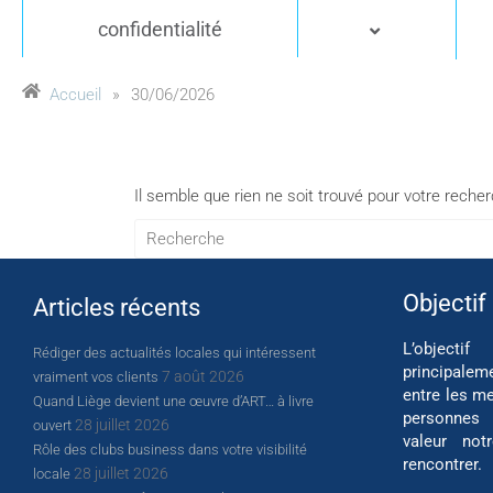
confidentialité
Accueil
»
30/06/2026
Il semble que rien ne soit trouvé pour votre reche
Objectif
Articles récents
L’object
Rédiger des actualités locales qui intéressent
principalem
7 août 2026
vraiment vos clients
entre les me
Quand Liège devient une œuvre d’ART… à livre
personnes
28 juillet 2026
ouvert
valeur not
Rôle des clubs business dans votre visibilité
rencontrer.
28 juillet 2026
locale