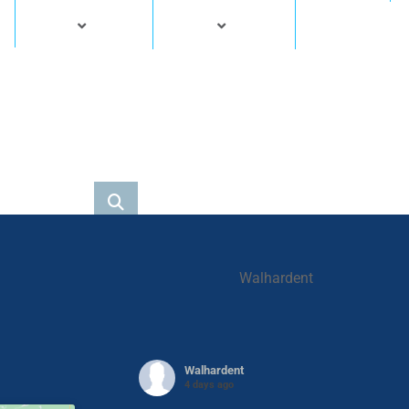
Walhardent
Walhardent
4 days ago