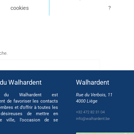
cookies
?
rche.
 du Walhardent
Walhardent
if du Walhardent est
Rue du Verbois, 11
ent de favoriser les contacts
4000 Liège
mbres et d’offrir à toutes les
+32 472 82 31 04
 désireuses de mettre en
info@walhardent.be
re ville, l’occasion de se