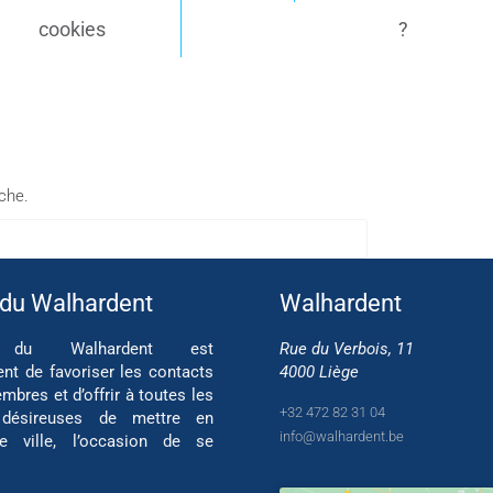
cookies
?
rche.
 du Walhardent
Walhardent
if du Walhardent est
Rue du Verbois, 11
ent de favoriser les contacts
4000 Liège
mbres et d’offrir à toutes les
+32 472 82 31 04
 désireuses de mettre en
info@walhardent.be
re ville, l’occasion de se