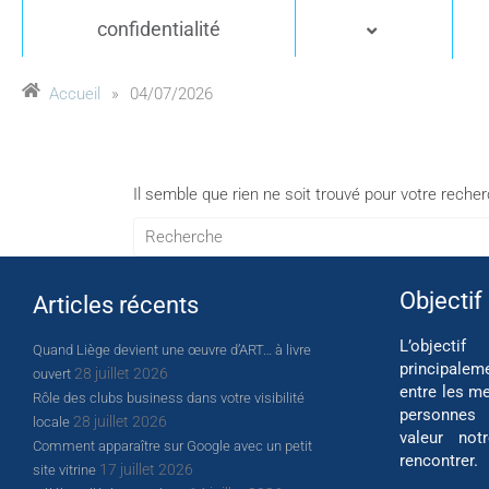
confidentialité
Accueil
»
04/07/2026
Il semble que rien ne soit trouvé pour votre reche
Objectif
Articles récents
L’object
Quand Liège devient une œuvre d’ART… à livre
principalem
28 juillet 2026
ouvert
entre les me
Rôle des clubs business dans votre visibilité
personnes
28 juillet 2026
locale
valeur not
Comment apparaître sur Google avec un petit
rencontrer.
17 juillet 2026
site vitrine