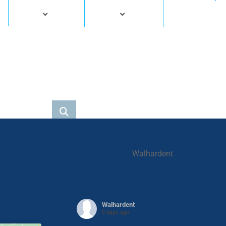
Walhardent
Walhardent
2 days ago