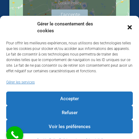
Cookie Policy
J’accepte
Gérer le consentement des
cookies
Pour offrir les meilleures expériences, nous utilisons des technologies telles
que les cookies pour stocker et/ou accéder aux informations des appareils.
Le fait de consentir à ces technologies nous permettra de traiter des
données telles que le comportement de navigation ou les ID uniques sur ce
site. Le fait de ne pas consentir ou de retirer son consentement peut avoir un
effet négatif sur certaines caractéristiques et fonctions.
Walhardent
Gérer les services
Accepter
Refuser
Walhardent
1 day ago
Voir les préférences
LES BÂTISSEURS DE LIÈGE