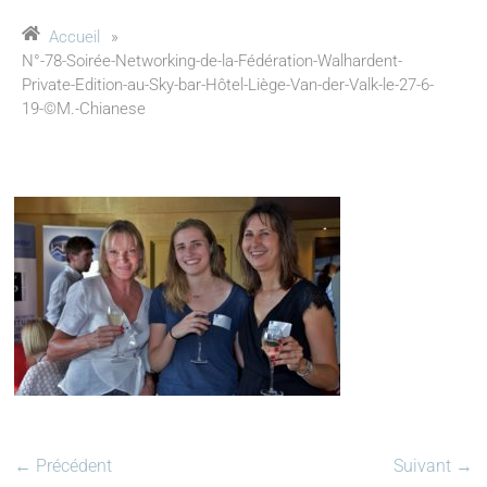
Accueil
»
N°-78-Soirée-Networking-de-la-Fédération-Walhardent-
Private-Edition-au-Sky-bar-Hôtel-Liège-Van-der-Valk-le-27-6-
19-©M.-Chianese
← Précédent
Suivant →