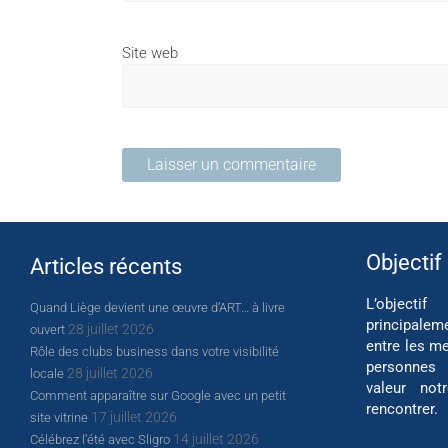
Site web
Objectif
Articles récents
L’object
Quand Liège devient une œuvre d’ART… à livre
principalem
28 juillet 2026
ouvert
entre les me
Rôle des clubs business dans votre visibilité
personnes
28 juillet 2026
locale
valeur not
Comment apparaître sur Google avec un petit
rencontrer.
17 juillet 2026
site vitrine
14 juillet 2026
Célébrez l’été avec Sligro