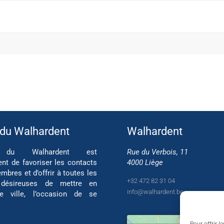
 du Walhardent
Walhardent
if du Walhardent est
Rue du Verbois, 11
ent de favoriser les contacts
4000 Liège
mbres et d’offrir à toutes les
+32 472 82 31 04
 désireuses de mettre en
info@walhardent.be
re ville, l’occasion de se