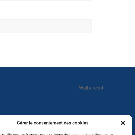
Walhardent
Walhardent
Gérer le consentement des cookies
1 day ago
LES BÂTISSEURS DE LIÈGE