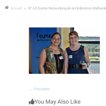
Accueil
»
N°-63-Soirée-Networking-de-la-Fédération-Walharde
← Précédent
You May Also Like