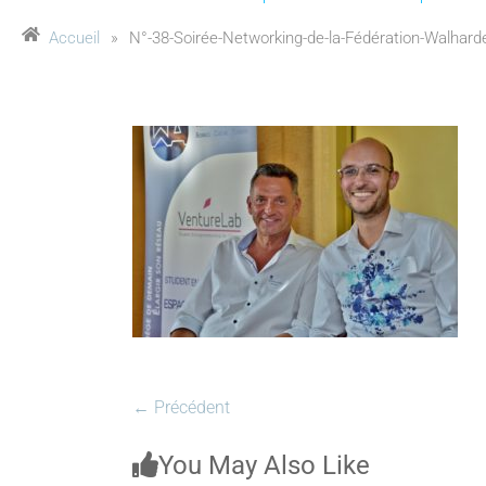
Accueil
»
N°-38-Soirée-Networking-de-la-Fédération-Walharde
← Précédent
You May Also Like