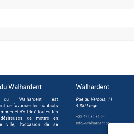
 du Walhardent
Walhardent
if du Walhardent est
Rue du Verbois, 11
ent de favoriser les contacts
4000 Liège
mbres et d’offrir à toutes les
+32 472 82 31 04
 désireuses de mettre en
info@walhardent.be
re ville, l’occasion de se