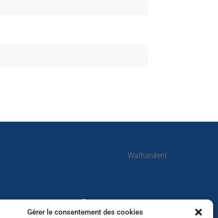
Walhardent
Walhardent
Gérer le consentement des cookies
2 days ago