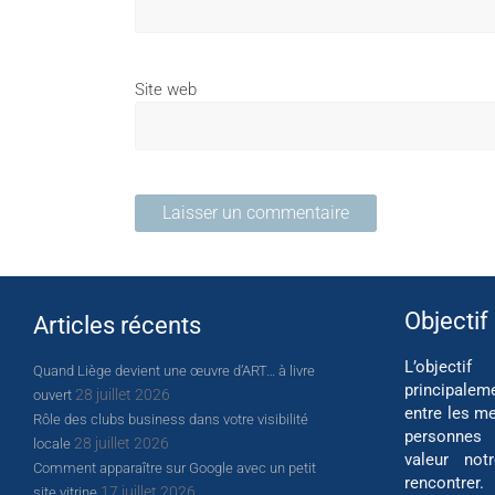
Site web
Objectif
Articles récents
L’object
Quand Liège devient une œuvre d’ART… à livre
principalem
28 juillet 2026
ouvert
entre les me
Rôle des clubs business dans votre visibilité
personnes
28 juillet 2026
locale
valeur not
Comment apparaître sur Google avec un petit
rencontrer.
17 juillet 2026
site vitrine