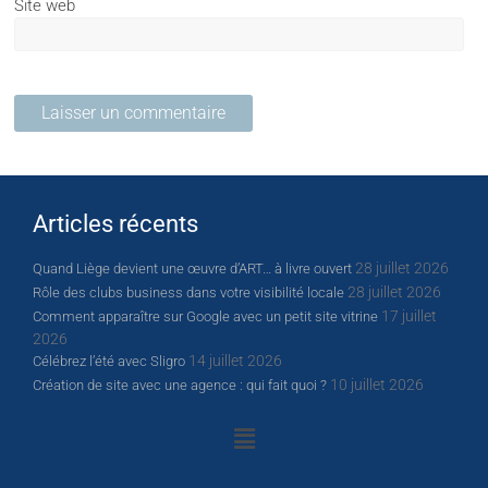
Site web
Articles récents
28 juillet 2026
Quand Liège devient une œuvre d’ART… à livre ouvert
28 juillet 2026
Rôle des clubs business dans votre visibilité locale
17 juillet
Comment apparaître sur Google avec un petit site vitrine
2026
14 juillet 2026
Célébrez l’été avec Sligro
10 juillet 2026
Création de site avec une agence : qui fait quoi ?