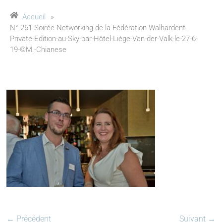
Accueil
»
N°-261-Soirée-Networking-de-la-Fédération-Walhardent-
Private-Edition-au-Sky-bar-Hôtel-Liège-Van-der-Valk-le-27-6-
19-©M.-Chianese
← Précédent
Suivant →