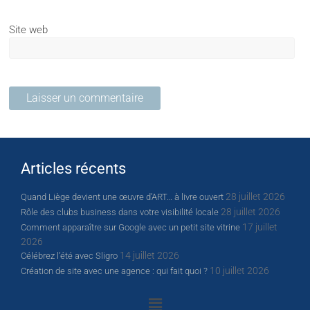
Site web
Articles récents
28 juillet 2026
Quand Liège devient une œuvre d’ART… à livre ouvert
28 juillet 2026
Rôle des clubs business dans votre visibilité locale
17 juillet
Comment apparaître sur Google avec un petit site vitrine
2026
14 juillet 2026
Célébrez l’été avec Sligro
10 juillet 2026
Création de site avec une agence : qui fait quoi ?