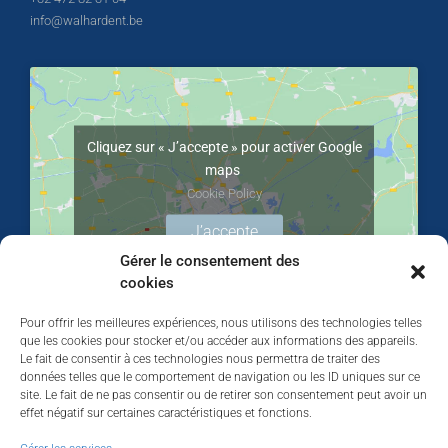
info@walhardent.be
Cliquez sur « J’accepte » pour activer Google
maps
Cookie Policy
J’accepte
Gérer le consentement des
cookies
Pour offrir les meilleures expériences, nous utilisons des technologies telles
que les cookies pour stocker et/ou accéder aux informations des appareils.
Le fait de consentir à ces technologies nous permettra de traiter des
données telles que le comportement de navigation ou les ID uniques sur ce
site. Le fait de ne pas consentir ou de retirer son consentement peut avoir un
effet négatif sur certaines caractéristiques et fonctions.
Walhardent