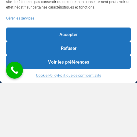
site. Le fait de ne pas consentir ou de retirer son consentement peut avoir un
effet négatif sur certaines caractéristiques et fonctions.
Walhardent
Gérer les services
Accepter
Refuser
Walhardent
2 days ago
Voir les préférences
LES BÂTISSEURS DE LIÈGE
Cookie Policy
Politique de confidentialité
Par le Walhardent
Ceux qui osent, investissent et construisent l’avenir de notre
province.
Copyright © 2026 Walhardent | BUSINESS - CULTURE - TOURISME -
Le jeudi 22 octobre 2026, le Walhardent et son partenaire
SOCIAL | Développement & Support
We Boost your Network
WeBNC
principal Sligro vous invitent à une soirée d’exception qui
Communication
réunira les femmes et les hommes qui façonnent l’avenir