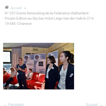
Accueil
»
N°-237-Soirée-Networking-de-la-Fédération-Walhardent-
Private-Edition-au-Sky-bar-Hôtel-Liège-Van-der-Valk-le-27-6-
19-©M.-Chianese
← Précédent
Suivant →