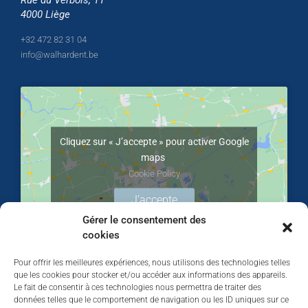
Rue du Verbois, 11
4000 Liège
+32 472 82 31 04
info@walhardent.be
Cliquez sur « J’accepte » pour activer Google
maps
Cookie Policy
J’accepte
Gérer le consentement des
cookies
Pour offrir les meilleures expériences, nous utilisons des technologies telles
que les cookies pour stocker et/ou accéder aux informations des appareils.
Le fait de consentir à ces technologies nous permettra de traiter des
données telles que le comportement de navigation ou les ID uniques sur ce