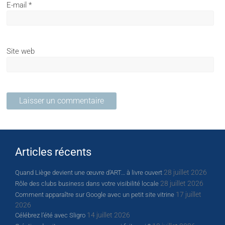
E-mail
*
Site web
Articles récents
28 juillet 2026
Quand Liège devient une œuvre d’ART… à livre ouvert
28 juillet 2026
Rôle des clubs business dans votre visibilité locale
17 juillet
Comment apparaître sur Google avec un petit site vitrine
2026
14 juillet 2026
Célébrez l’été avec Sligro