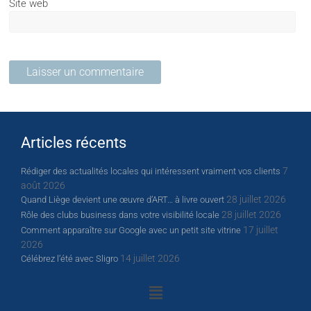
Site web
Articles récents
7
Rédiger des actualités locales qui intéressent vraiment vos clients
août 2026
28 juillet 2026
Quand Liège devient une œuvre d’ART… à livre ouvert
28 juillet 2026
Rôle des clubs business dans votre visibilité locale
17 juillet
Comment apparaître sur Google avec un petit site vitrine
2026
14 juillet 2026
Célébrez l’été avec Sligro