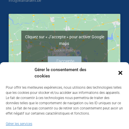
info@walhardent.be
Cliquez sur « J’accepte » pour activer Google
maps
Cookie Policy
J’accepte
Gérer le consentement des
cookies
Pour offrir les meilleures expériences, nous utilisons des technologies telles
que les cookies pour stocker et/ou accéder aux informations des appareils.
Le fait de consentir à ces technologies nous permettra de traiter des
données telles que le comportement de navigation ou les ID uniques sur ce
site. Le fait de ne pas consentir ou de retirer son consentement peut avoir un
effet négatif sur certaines caractéristiques et fonctions.
Walhardent
Gérer les services