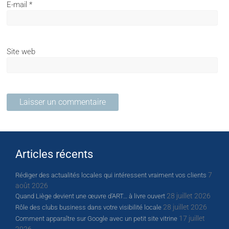
E-mail
*
Site web
Articles récents
7
Rédiger des actualités locales qui intéressent vraiment vos clients
août 2026
28 juillet 2026
Quand Liège devient une œuvre d’ART… à livre ouvert
28 juillet 2026
Rôle des clubs business dans votre visibilité locale
17 juillet
Comment apparaître sur Google avec un petit site vitrine
2026