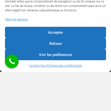
données telles que le comportement de navigation ou les ID uniques sur ce
site. Le fait de ne pas consentir ou de retirer son consentement peut avoir un
effet négatif sur certaines caractéristiques et fonctions.
Walhardent
Gérer les services
Accepter
Refuser
Walhardent
4 days ago
Voir les préférences
LES BÂTISSEURS DE LIÈGE
Cookie Policy
Politique de confidentialité
Par le Walhardent
Ceux qui osent, investissent et construisent l’avenir de notre
province.
Copyright © 2026 Walhardent | BUSINESS - CULTURE - TOURISME -
Le jeudi 22 octobre 2026, le Walhardent et son partenaire
SOCIAL | Développement & Support
We Boost your Network
WeBNC
principal Sligro vous invitent à une soirée d’exception qui