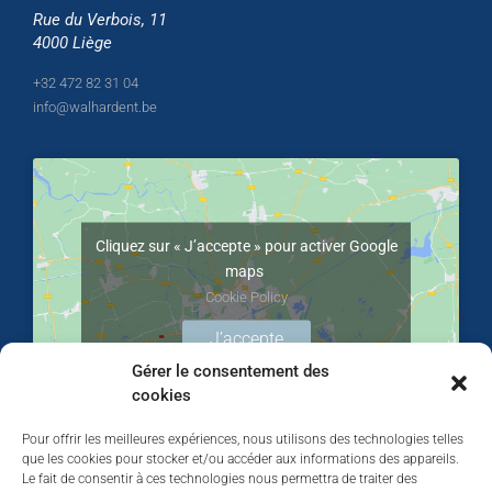
Rue du Verbois, 11
4000 Liège
+32 472 82 31 04
info@walhardent.be
Cliquez sur « J’accepte » pour activer Google
maps
Cookie Policy
J’accepte
Gérer le consentement des
cookies
Pour offrir les meilleures expériences, nous utilisons des technologies telles
que les cookies pour stocker et/ou accéder aux informations des appareils.
Le fait de consentir à ces technologies nous permettra de traiter des