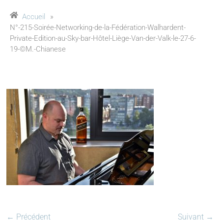
Accueil
»
N°-215-Soirée-Networking-de-la-Fédération-Walhardent-
Private-Edition-au-Sky-bar-Hôtel-Liège-Van-der-Valk-le-27-6-
19-©M.-Chianese
← Précédent
Suivant →