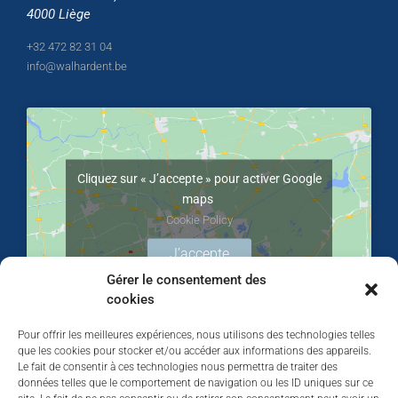
4000 Liège
+32 472 82 31 04
info@walhardent.be
Cliquez sur « J’accepte » pour activer Google
maps
Cookie Policy
J’accepte
Gérer le consentement des
cookies
Pour offrir les meilleures expériences, nous utilisons des technologies telles
que les cookies pour stocker et/ou accéder aux informations des appareils.
Le fait de consentir à ces technologies nous permettra de traiter des
données telles que le comportement de navigation ou les ID uniques sur ce