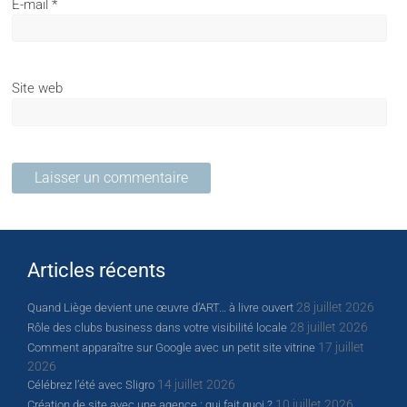
E-mail
*
Site web
Articles récents
28 juillet 2026
Quand Liège devient une œuvre d’ART… à livre ouvert
28 juillet 2026
Rôle des clubs business dans votre visibilité locale
17 juillet
Comment apparaître sur Google avec un petit site vitrine
2026
14 juillet 2026
Célébrez l’été avec Sligro
10 juillet 2026
Création de site avec une agence : qui fait quoi ?