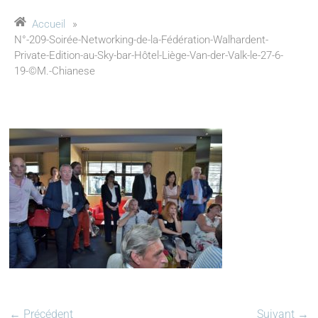
Accueil
»
N°-209-Soirée-Networking-de-la-Fédération-Walhardent-
Private-Edition-au-Sky-bar-Hôtel-Liège-Van-der-Valk-le-27-6-
19-©M.-Chianese
← Précédent
Suivant →