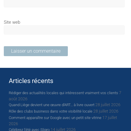
Site web
Articles récents
7
Rédiger des actualités locales qui intéressent vraiment vos clients
août 2026
28 juillet 2026
Quand Liège devient une œuvre d’ART… à livre ouvert
28 juillet 2026
Rôle des clubs business dans votre visibilité locale
17 juillet
Comment apparaître sur Google avec un petit site vitrine
2026
14 juillet 2026
Célébrez l’été avec Sligro