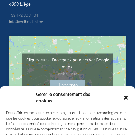
4000 Liège
+32 472 82 31 04
info@walhardent.be
Cliquez sur « J’accepte » pour activer Google
maps
Cookie Policy
J’accepte
Gérer le consentement des
cookies
Pour offrir les meilleures expériences, nous utilisons des technologies telles
que les cookies pour stocker et/ou accéder aux informations des appareils.
Le fait de consentir à ces technologies nous permettra de traiter des
données telles que le comportement de navigation ou les ID uniques sur ce
site. Le fait de ne pas consentir ou de retirer son consentement peut avoir un