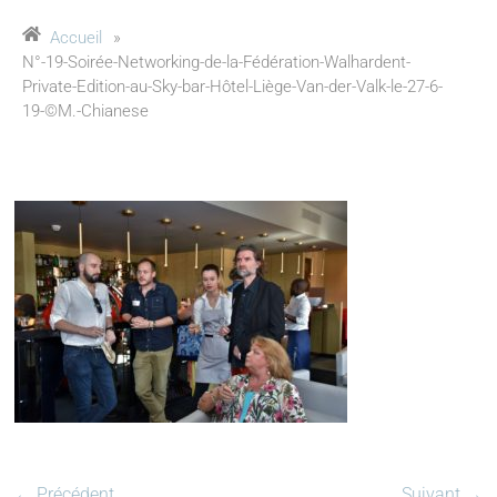
Accueil
»
N°-19-Soirée-Networking-de-la-Fédération-Walhardent-
Private-Edition-au-Sky-bar-Hôtel-Liège-Van-der-Valk-le-27-6-
19-©M.-Chianese
← Précédent
Suivant →