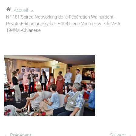
Accueil
»
N°-181-Soirée-Networking-de-la-Fédération-Walhardent-
Private-Edition-au-Sky-bar-Hôtel-Liège-Van-der-Valk-le-27-6-
19-©M.-Chianese
← Précédent
Suivant →