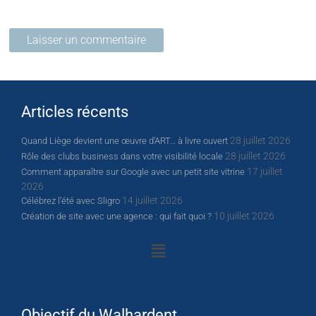
Articles récents
28 juillet 2026
Quand Liège devient une œuvre d’ART… à livre ouvert
28 juillet 2026
Rôle des clubs business dans votre visibilité locale
17 juillet
Comment apparaître sur Google avec un petit site vitrine
2026
14 juillet 2026
Célébrez l’été avec Sligro
10 juillet 2026
Création de site avec une agence : qui fait quoi ?
Objectif du Walhardent