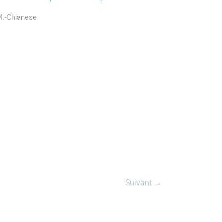
©M.-Chianese
Suivant →