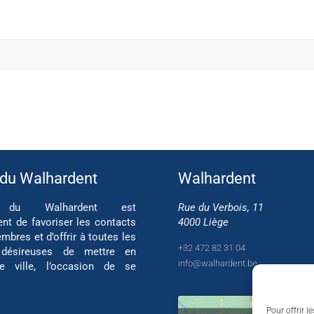
 du Walhardent
Walhardent
if du Walhardent est
Rue du Verbois, 11
ent de favoriser les contacts
4000 Liège
mbres et d’offrir à toutes les
+32 472 82 31 04
 désireuses de mettre en
info@walhardent.be
re ville, l’occasion de se
Pour offrir l