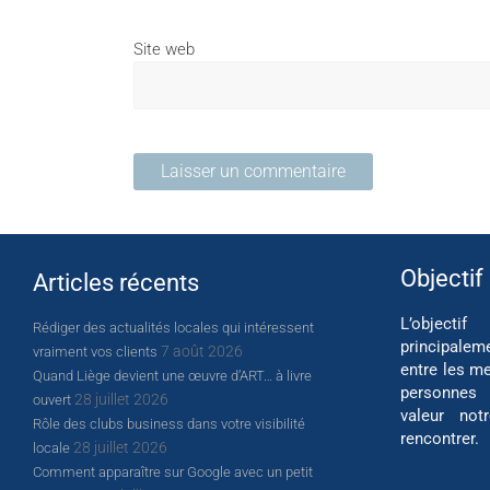
Site web
Objectif
Articles récents
L’object
Rédiger des actualités locales qui intéressent
principalem
7 août 2026
vraiment vos clients
entre les me
Quand Liège devient une œuvre d’ART… à livre
personnes
28 juillet 2026
ouvert
valeur not
Rôle des clubs business dans votre visibilité
rencontrer.
28 juillet 2026
locale
Comment apparaître sur Google avec un petit