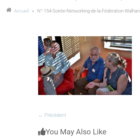
Accueil
»
N°-154-Soirée-Networking-de-la-Fédération-Walhard
← Précédent
You May Also Like