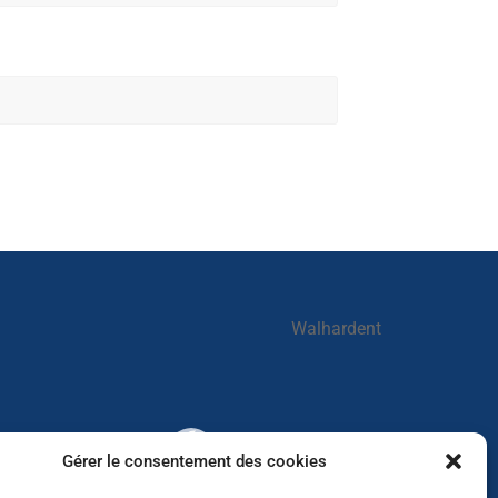
Walhardent
Walhardent
Gérer le consentement des cookies
2 days ago