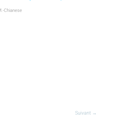
©M.-Chianese
Suivant →