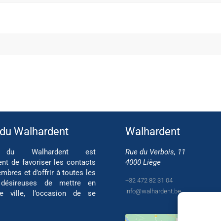
 du Walhardent
Walhardent
if du Walhardent est
Rue du Verbois, 11
ent de favoriser les contacts
4000 Liège
mbres et d’offrir à toutes les
+32 472 82 31 04
 désireuses de mettre en
info@walhardent.be
re ville, l’occasion de se