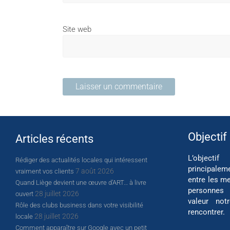
Site web
Objectif
Articles récents
L’object
Rédiger des actualités locales qui intéressent
principalem
7 août 2026
vraiment vos clients
entre les me
Quand Liège devient une œuvre d’ART… à livre
personnes
28 juillet 2026
ouvert
valeur not
Rôle des clubs business dans votre visibilité
rencontrer.
28 juillet 2026
locale
Comment apparaître sur Google avec un petit