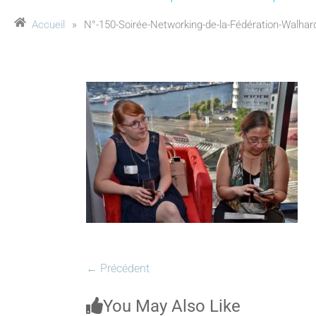
Accueil
»
N°-150-Soirée-Networking-de-la-Fédération-Walhard
← Précédent
You May Also Like