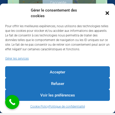
J’accepte
Gérer le consentement des
cookies
Pour offrir les meilleures expériences, nous utilisons des technologies telles
que les cookies pour stocker et/ou accéder aux informations des appareils.
Le fait de consentir à ces technologies nous permettra de traiter des
données telles que le comportement de navigation ou les ID uniques sur ce
site. Le fait de ne pas consentir ou de retirer son consentement peut avoir un
effet négatif sur certaines caractéristiques et fonctions.
Walhardent
Gérer les services
Accepter
Refuser
Walhardent
3 days ago
Voir les préférences
LES BÂTISSEURS DE LIÈGE
Cookie Policy
Politique de confidentialité
Par le Walhardent