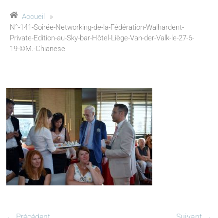
Accueil
»
N°-141-Soirée-Networking-de-la-Fédération-Walhardent-
Private-Edition-au-Sky-bar-Hôtel-Liège-Van-der-Valk-le-27-6-
19-©M.-Chianese
← Précédent
Suivant →