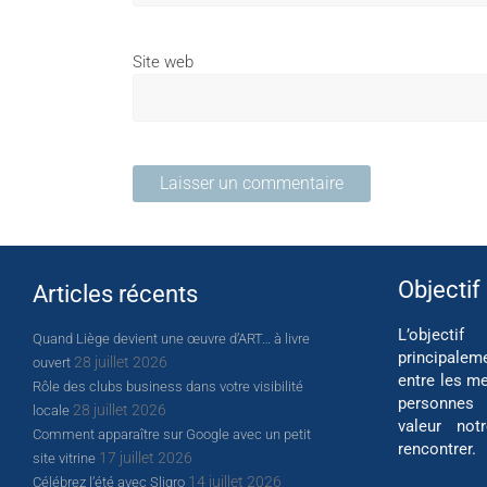
Site web
Objectif
Articles récents
L’object
Quand Liège devient une œuvre d’ART… à livre
principalem
28 juillet 2026
ouvert
entre les me
Rôle des clubs business dans votre visibilité
personnes
28 juillet 2026
locale
valeur not
Comment apparaître sur Google avec un petit
rencontrer.
17 juillet 2026
site vitrine
14 juillet 2026
Célébrez l’été avec Sligro