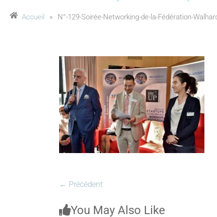
Accueil
»
N°-129-Soirée-Networking-de-la-Fédération-Walhard
← Précédent
You May Also Like