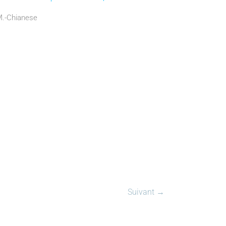
©M.-Chianese
Suivant →