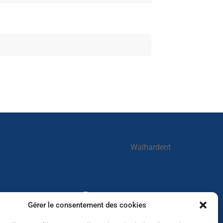
Walhardent
Walhardent
Gérer le consentement des cookies
1 day ago