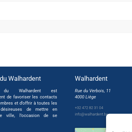
 du Walhardent
Walhardent
if du Walhardent est
Rue du Verbois, 11
ent de favoriser les contacts
4000 Liège
mbres et d’offrir à toutes les
+32 472 82 31 04
 désireuses de mettre en
info@walhardent.be
re ville, l’occasion de se