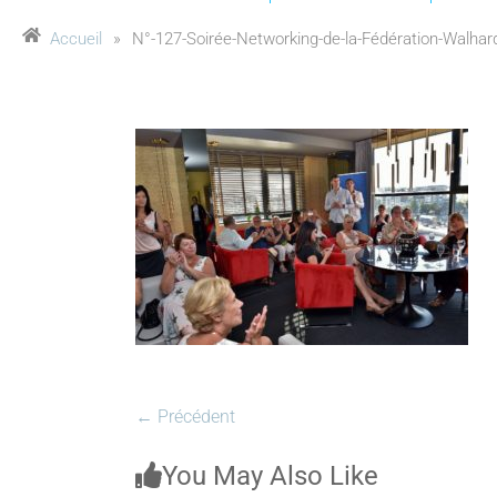
Accueil
»
N°-127-Soirée-Networking-de-la-Fédération-Walhard
← Précédent
You May Also Like