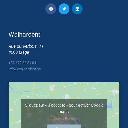
Walhardent
Rue du Verbois, 11
4000 Liège
+32 472 82 31 04
info@walhardent.be
Cliquez sur « J’accepte » pour activer Google
maps
Cookie Policy