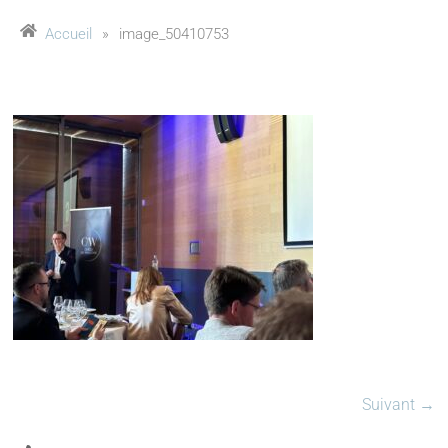
Accueil
»
image_50410753
Suivant →