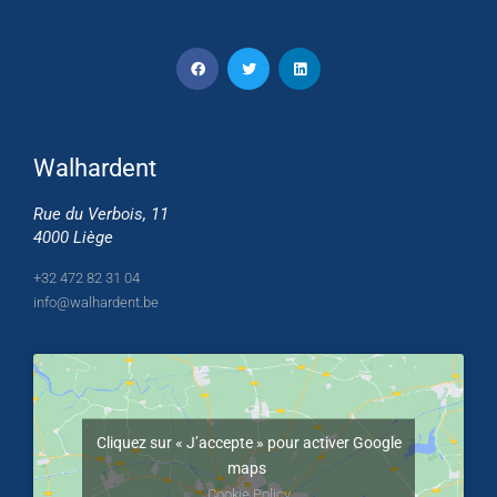
Walhardent
Rue du Verbois, 11
4000 Liège
+32 472 82 31 04
info@walhardent.be
Cliquez sur « J’accepte » pour activer Google
maps
Cookie Policy