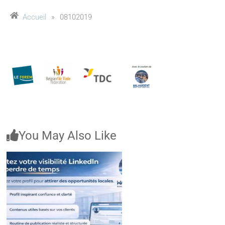
Accueil
»
08102019
You May Also Like