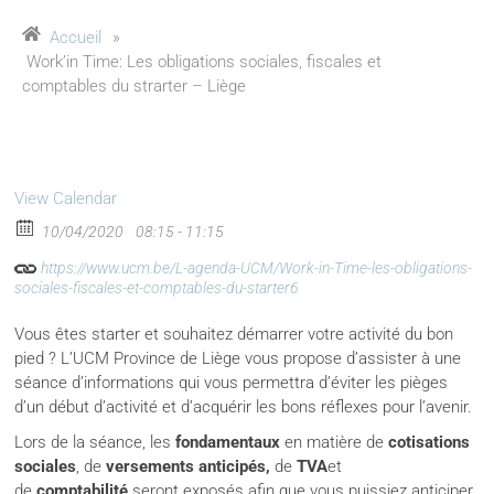
Accueil
»
Work’in Time: Les obligations sociales, fiscales et
comptables du strarter – Liège
View Calendar
10/04/2020
08:15 - 11:15
https://www.ucm.be/L-agenda-UCM/Work-in-Time-les-obligations-
sociales-fiscales-et-comptables-du-starter6
Vous êtes starter et souhaitez démarrer votre activité du bon
pied ? L’UCM Province de Liège vous propose d’assister à une
séance d’informations qui vous permettra d’éviter les pièges
d’un début d’activité et d’acquérir les bons réflexes pour l’avenir.
Lors de la séance, les
fondamentaux
en matière de
cotisations
sociales
, de
versements anticipés,
de
TVA
et
de
comptabilité
seront exposés afin que vous puissiez anticiper