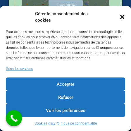
J’accepte
Gérer le consentement des
cookies
Pour offrir les meilleures expériences, nous utilisons des technologies telles
que les cookies pour stocker et/ou accéder aux informations des appareils.
Le fait de consentir à ces technologies nous permettra de traiter des
données telles que le comportement de navigation ou les ID uniques sur ce
site. Le fait de ne pas consentir ou de retirer son consentement peut avoir un
effet négatif sur certaines caractéristiques et fonctions.
Walhardent
Gérer les services
Accepter
Refuser
Walhardent
16 hours ago
Voir les préférences
LES BÂTISSEURS DE LIÈGE
Cookie Policy
Politique de confidentialité
Par le Walhardent