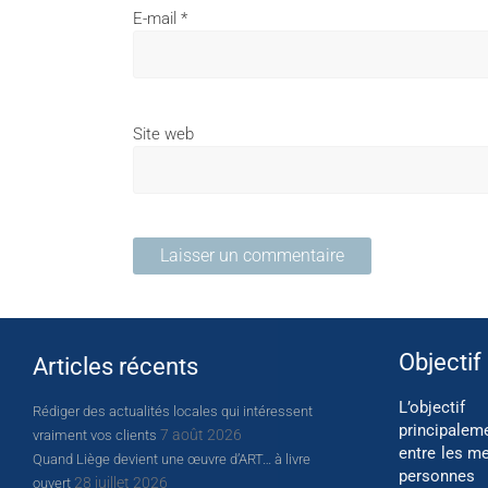
E-mail
*
Site web
Objectif
Articles récents
L’object
Rédiger des actualités locales qui intéressent
principalem
7 août 2026
vraiment vos clients
entre les me
Quand Liège devient une œuvre d’ART… à livre
personnes
28 juillet 2026
ouvert