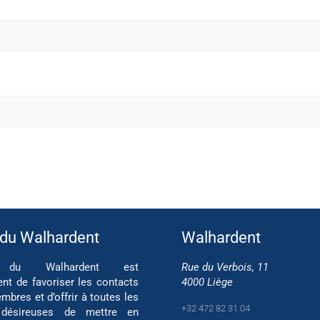
 du Walhardent
Walhardent
if du Walhardent est
Rue du Verbois, 11
ent de favoriser les contacts
4000 Liège
mbres et d’offrir à toutes les
+32 472 82 31 04
 désireuses de mettre en