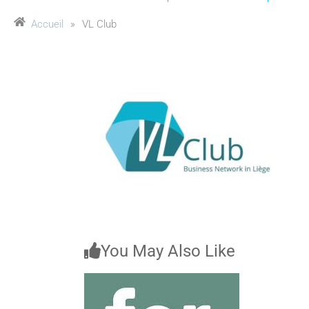
Accueil
»
VL Club
You May Also Like