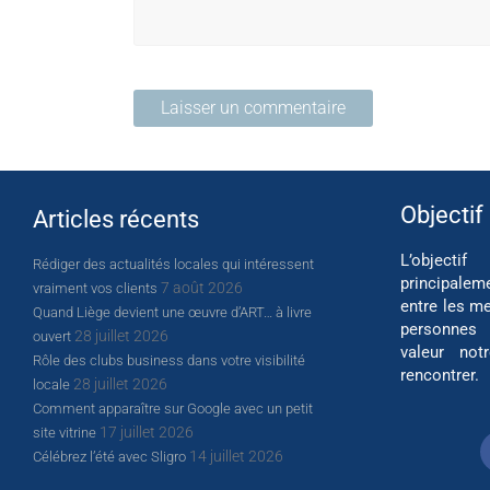
Objectif
Articles récents
L’object
Rédiger des actualités locales qui intéressent
principalem
7 août 2026
vraiment vos clients
entre les me
Quand Liège devient une œuvre d’ART… à livre
personnes
28 juillet 2026
ouvert
valeur not
Rôle des clubs business dans votre visibilité
rencontrer.
28 juillet 2026
locale
Comment apparaître sur Google avec un petit
17 juillet 2026
site vitrine
14 juillet 2026
Célébrez l’été avec Sligro