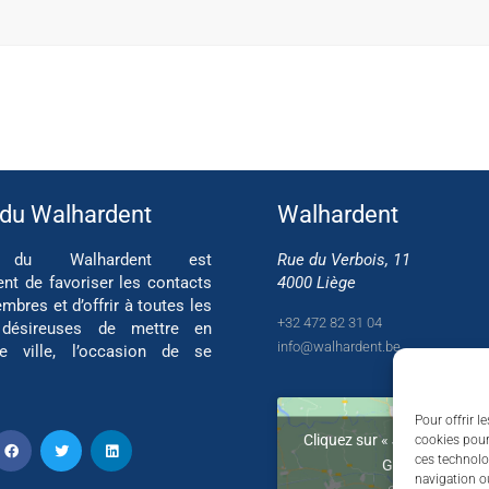
 du Walhardent
Walhardent
if du Walhardent est
Rue du Verbois, 11
ent de favoriser les contacts
4000 Liège
mbres et d’offrir à toutes les
+32 472 82 31 04
 désireuses de mettre en
info@walhardent.be
re ville, l’occasion de se
Pour offrir l
Cliquez sur « J’accepte » po
cookies pour
ces technolo
Google maps
navigation ou