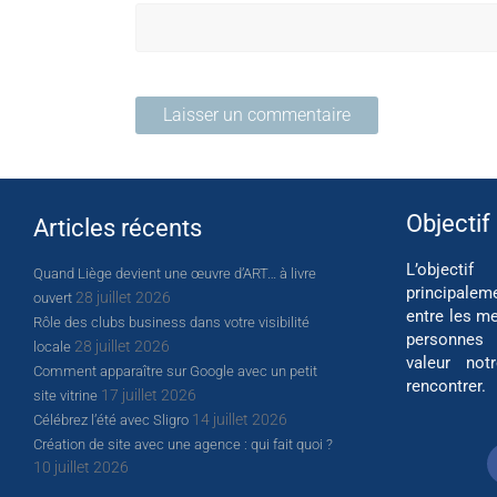
Objectif
Articles récents
L’object
Quand Liège devient une œuvre d’ART… à livre
principalem
28 juillet 2026
ouvert
entre les me
Rôle des clubs business dans votre visibilité
personnes
28 juillet 2026
locale
valeur not
Comment apparaître sur Google avec un petit
rencontrer.
17 juillet 2026
site vitrine
14 juillet 2026
Célébrez l’été avec Sligro
Création de site avec une agence : qui fait quoi ?
10 juillet 2026