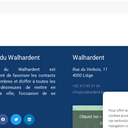
 du Walhardent
Walhardent
if du Walhardent est
Rue du Verbois, 11
ent de favoriser les contacts
4000 Liège
mbres et d’offrir à toutes les
+32 472 82 31 04
 désireuses de mettre en
info@walhardent.be
re ville, l’occasion de se
Pour offrir l
cookies pour
Cliquez sur « J’accepte » po
ces technolo
Google maps
navigation ou