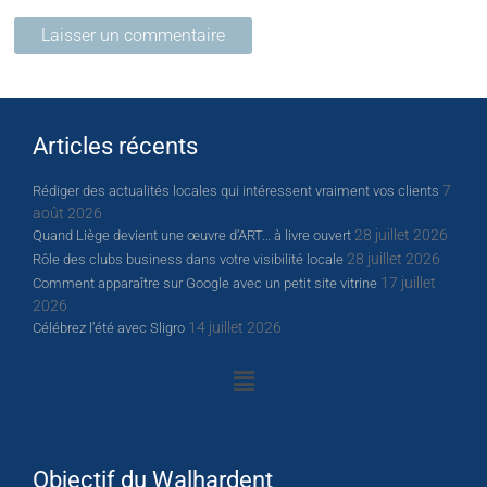
Articles récents
7
Rédiger des actualités locales qui intéressent vraiment vos clients
août 2026
28 juillet 2026
Quand Liège devient une œuvre d’ART… à livre ouvert
28 juillet 2026
Rôle des clubs business dans votre visibilité locale
17 juillet
Comment apparaître sur Google avec un petit site vitrine
2026
14 juillet 2026
Célébrez l’été avec Sligro
Objectif du Walhardent