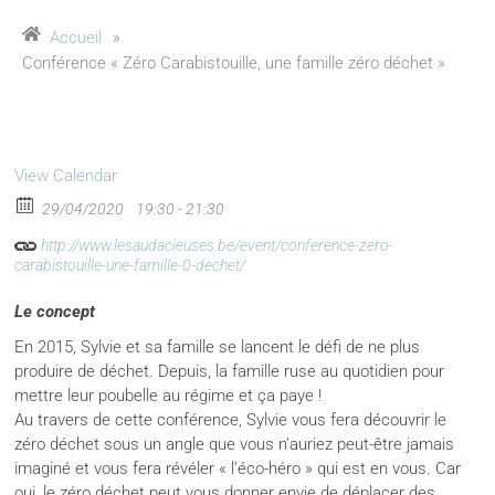
Accueil
»
Conférence « Zéro Carabistouille, une famille zéro déchet »
View Calendar
29/04/2020
19:30 - 21:30
http://www.lesaudacieuses.be/event/conference-zero-
carabistouille-une-famille-0-dechet/
Le concept
En 2015, Sylvie et sa famille se lancent le défi de ne plus
produire de déchet. Depuis, la famille ruse au quotidien pour
mettre leur poubelle au régime et ça paye !
Au travers de cette conférence, Sylvie vous fera découvrir le
zéro déchet sous un angle que vous n’auriez peut-être jamais
imaginé et vous fera révéler « l’éco-héro » qui est en vous. Car
oui, le zéro déchet peut vous donner envie de déplacer des