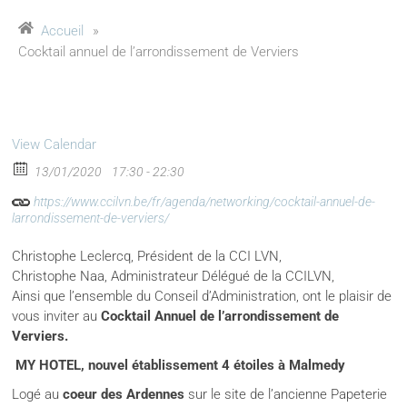
Accueil
»
Cocktail annuel de l’arrondissement de Verviers
View Calendar
13/01/2020
17:30 - 22:30
https://www.ccilvn.be/fr/agenda/networking/cocktail-annuel-de-
larrondissement-de-verviers/
Christophe Leclercq, Président de la CCI LVN,
Christophe Naa, Administrateur Délégué de la CCILVN,
Ainsi que l’ensemble du Conseil d’Administration, ont le plaisir de
vous inviter au
Cocktail Annuel de l’arrondissement de
Verviers.
MY HOTEL, nouvel établissement 4 étoiles à Malmedy
Logé au
coeur des Ardennes
sur le site de l’ancienne Papeterie