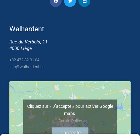
Walhardent
Rue du Verbois, 11
4000 Liège
+32 472 82 31 04
info@walhardent.be
Cliquez sur « J’accepte » pour activer Google
maps
Cookie Policy
J’accepte