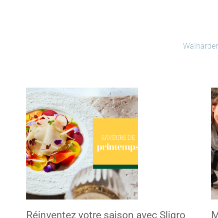
Walharden
Réinventez votre saison avec Sligro
M