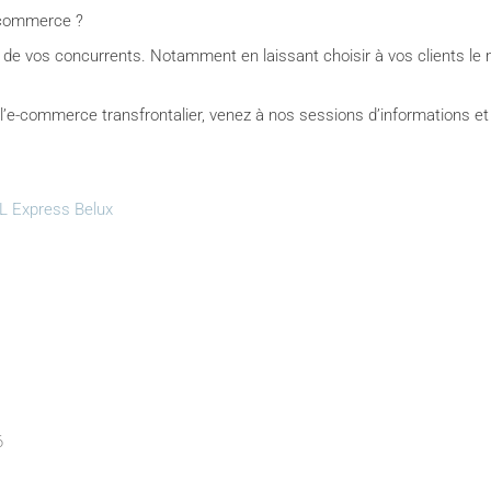
e-commerce ?
e vos concurrents. Notamment en laissant choisir à vos clients le m
 l’e-commerce transfrontalier, venez à nos sessions d’informations e
L Express Belux
6