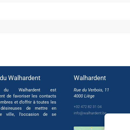
 du Walhardent
Walhardent
if du Walhardent est
Rue du Verbois, 11
ent de favoriser les contacts
4000 Liège
mbres et d’offrir à toutes les
+32 472 82 31 04
 désireuses de mettre en
info@walhardent.be
re ville, l’occasion de se