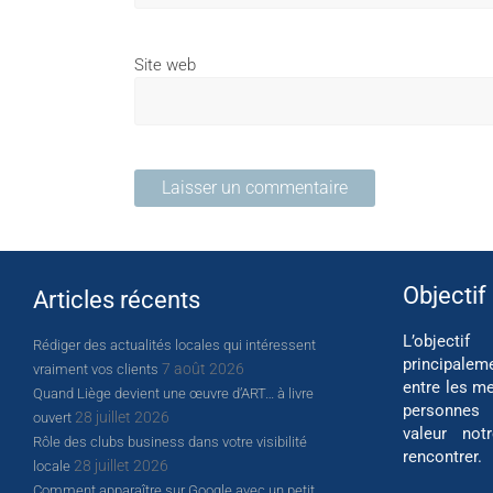
Site web
Objectif
Articles récents
L’object
Rédiger des actualités locales qui intéressent
principalem
7 août 2026
vraiment vos clients
entre les me
Quand Liège devient une œuvre d’ART… à livre
personnes
28 juillet 2026
ouvert
valeur not
Rôle des clubs business dans votre visibilité
rencontrer.
28 juillet 2026
locale
Comment apparaître sur Google avec un petit