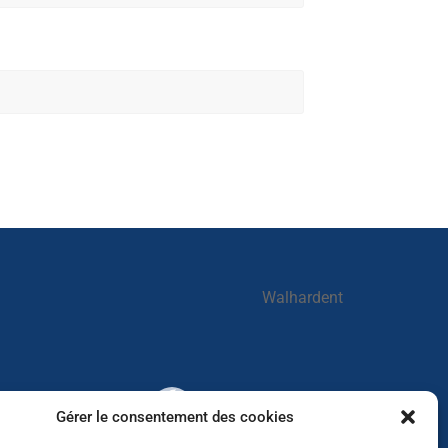
Walhardent
Walhardent
Gérer le consentement des cookies
2 days ago