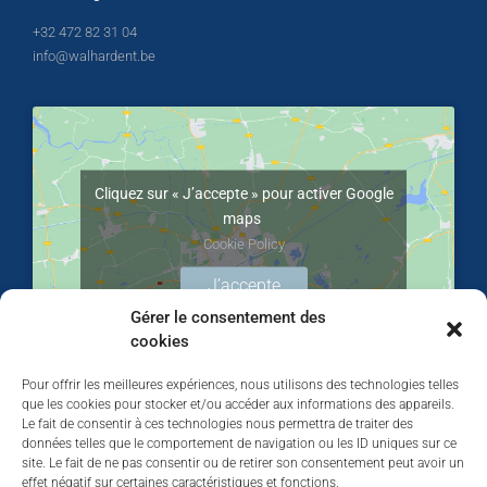
+32 472 82 31 04
info@walhardent.be
Cliquez sur « J’accepte » pour activer Google
maps
Cookie Policy
J’accepte
Gérer le consentement des
cookies
Pour offrir les meilleures expériences, nous utilisons des technologies telles
que les cookies pour stocker et/ou accéder aux informations des appareils.
Le fait de consentir à ces technologies nous permettra de traiter des
données telles que le comportement de navigation ou les ID uniques sur ce
site. Le fait de ne pas consentir ou de retirer son consentement peut avoir un
effet négatif sur certaines caractéristiques et fonctions.