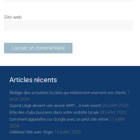
Site web
Articles récents
7
Rédiger des actualités locales qui intéressent vraiment vos clients
août 2026
28 juillet 2026
Quand Liège devient une œuvre d’ART… à livre ouvert
28 juillet 2026
Rôle des clubs business dans votre visibilité locale
17 juillet
Comment apparaître sur Google avec un petit site vitrine
2026
14 juillet 2026
Célébrez l’été avec Sligro