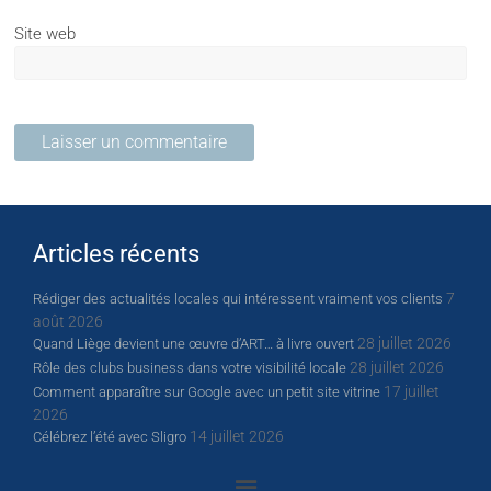
Site web
Articles récents
7
Rédiger des actualités locales qui intéressent vraiment vos clients
août 2026
28 juillet 2026
Quand Liège devient une œuvre d’ART… à livre ouvert
28 juillet 2026
Rôle des clubs business dans votre visibilité locale
17 juillet
Comment apparaître sur Google avec un petit site vitrine
2026
14 juillet 2026
Célébrez l’été avec Sligro