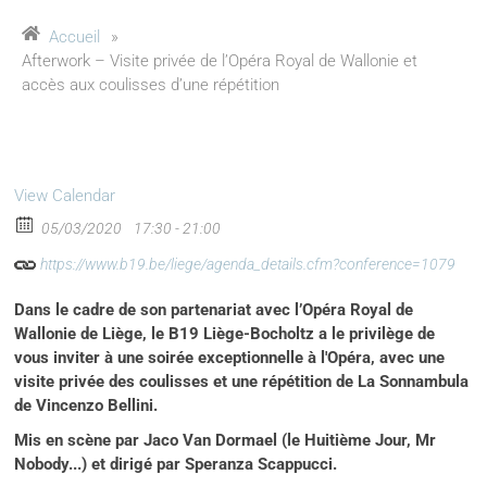
Accueil
»
Afterwork – Visite privée de l’Opéra Royal de Wallonie et
accès aux coulisses d’une répétition
View Calendar
05/03/2020
17:30 - 21:00
https://www.b19.be/liege/agenda_details.cfm?conference=1079
Dans le cadre de son partenariat avec l’Opéra Royal de
Wallonie de Liège, le B19 Liège-Bocholtz a le privilège de
vous inviter à une soirée exceptionnelle à l'Opéra, avec une
visite privée des coulisses et une répétition de La Sonnambula
de Vincenzo Bellini.
Mis en scène par Jaco Van Dormael (le Huitième Jour, Mr
Nobody...) et dirigé par Speranza Scappucci.