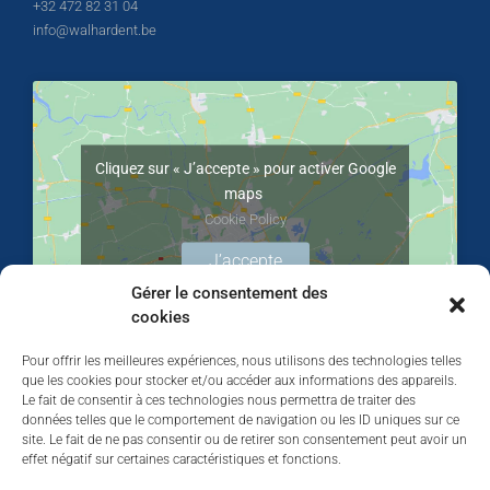
+32 472 82 31 04
info@walhardent.be
Cliquez sur « J’accepte » pour activer Google
maps
Cookie Policy
J’accepte
Gérer le consentement des
cookies
Pour offrir les meilleures expériences, nous utilisons des technologies telles
que les cookies pour stocker et/ou accéder aux informations des appareils.
Le fait de consentir à ces technologies nous permettra de traiter des
données telles que le comportement de navigation ou les ID uniques sur ce
site. Le fait de ne pas consentir ou de retirer son consentement peut avoir un
effet négatif sur certaines caractéristiques et fonctions.