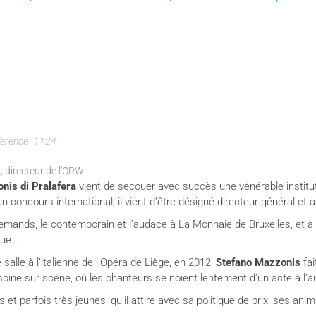
nference=1124
directeur de l'ORW
nis di Pralafera
vient de secouer avec succès une vénérable institut
concours international, il vient d’être désigné directeur général et a
lemands, le contemporain et l’audace à La Monnaie de Bruxelles, et à L
que…
salle à l’italienne de l’Opéra de Liège, en 2012,
Stefano Mazzonis
fai
scine sur scène, où les chanteurs se noient lentement d’un acte à l’
s et parfois très jeunes, qu’il attire avec sa politique de prix, ses a