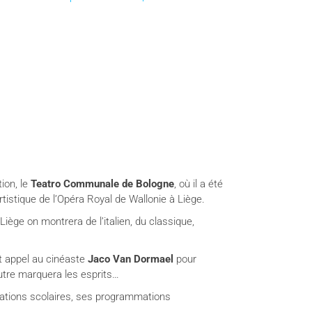
ion, le
Teatro Communale de Bologne
, où il a été
rtistique de l’Opéra Royal de Wallonie à Liège.
iège on montrera de l’italien, du classique,
t appel au cinéaste
Jaco Van Dormael
pour
autre marquera les esprits…
nimations scolaires, ses programmations