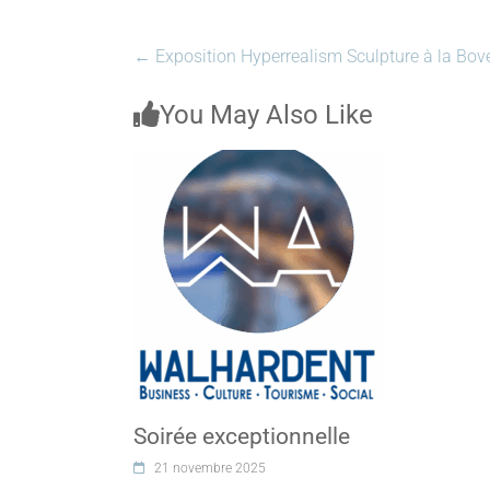
←
Exposition Hyperrealism Sculpture à la Bove
You May Also Like
Soirée exceptionnelle
21 novembre 2025