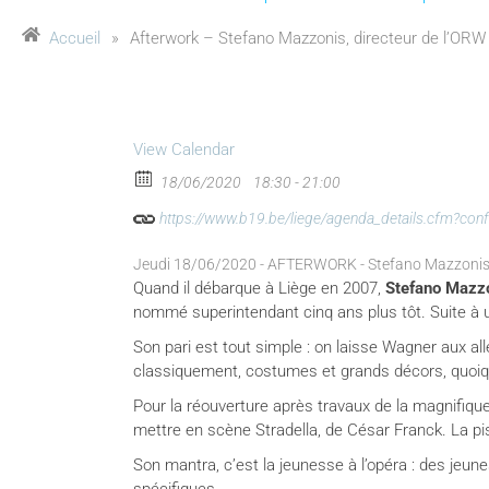
Accueil
»
Afterwork – Stefano Mazzonis, directeur de l’ORW
View Calendar
18/06/2020
18:30 - 21:00
https://www.b19.be/liege/agenda_details.cfm?co
Jeudi 18/06/2020 - AFTERWORK - Stefano Mazzonis, 
Quand il débarque à Liège en 2007,
Stefano Mazzo
nommé superintendant cinq ans plus tôt. Suite à un 
Son pari est tout simple : on laisse Wagner aux al
classiquement, costumes et grands décors, quoi
Pour la réouverture après travaux de la magnifique 
mettre en scène Stradella, de César Franck. La pi
Son mantra, c’est la jeunesse à l’opéra : des jeune