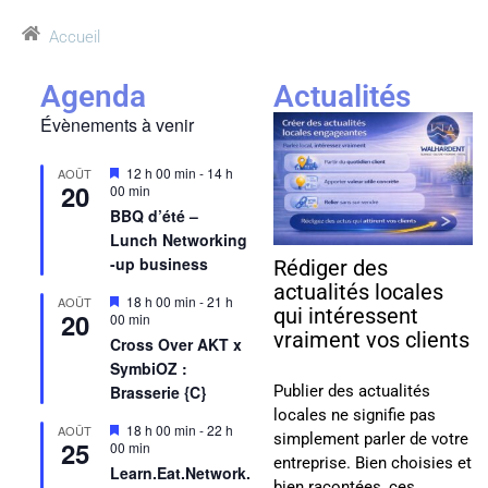
Accueil
Agenda
Actualités
Évènements à venir
Mis
12 h 00 min
-
14 h
AOÛT
20
en
00 min
avant
BBQ d’été –
Lunch Networking
-up business
Rédiger des
actualités locales
Mis
18 h 00 min
-
21 h
AOÛT
qui intéressent
20
en
00 min
avant
vraiment vos clients
Cross Over AKT x
SymbiOZ :
Publier des actualités
Brasserie {C}
locales ne signifie pas
Mis
18 h 00 min
-
22 h
AOÛT
simplement parler de votre
25
en
00 min
entreprise. Bien choisies et
avant
Learn.Eat.Network.
bien racontées, ces