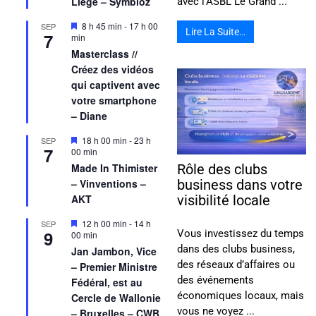
Liège – Symbioz
avec l’ASBL Le Grand ...
Mis
8 h 45 min
-
17 h 00
SEP
Lire La Suite…
7
en
min
avant
Masterclass //
Créez des vidéos
qui captivent avec
votre smartphone
– Diane
Mis
18 h 00 min
-
23 h
SEP
7
en
00 min
avant
Made In Thimister
Rôle des clubs
– Vinventions –
business dans votre
AKT
visibilité locale
Mis
12 h 00 min
-
14 h
SEP
9
Vous investissez du temps
en
00 min
avant
dans des clubs business,
Jan Jambon, Vice
des réseaux d’affaires ou
– Premier Ministre
des événements
Fédéral, est au
économiques locaux, mais
Cercle de Wallonie
vous ne voyez ...
– Bruxelles – CWB