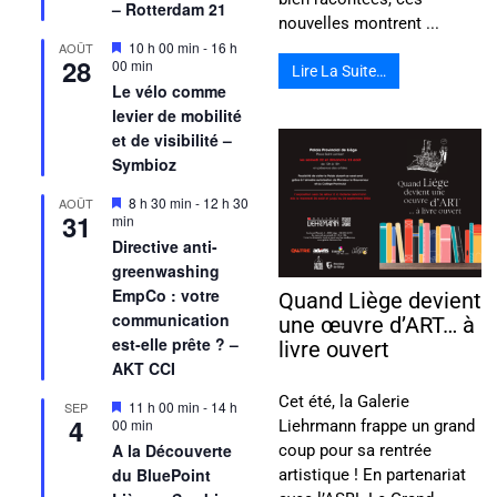
– Rotterdam 21
nouvelles montrent ...
Mis
10 h 00 min
-
16 h
AOÛT
28
en
00 min
Lire La Suite…
avant
Le vélo comme
levier de mobilité
et de visibilité –
Symbioz
Mis
8 h 30 min
-
12 h 30
AOÛT
31
en
min
avant
Directive anti-
greenwashing
EmpCo : votre
Quand Liège devient
communication
une œuvre d’ART… à
est-elle prête ? –
livre ouvert
AKT CCI
Cet été, la Galerie
Mis
11 h 00 min
-
14 h
SEP
4
en
00 min
Liehrmann frappe un grand
avant
A la Découverte
coup pour sa rentrée
du BluePoint
artistique ! En partenariat