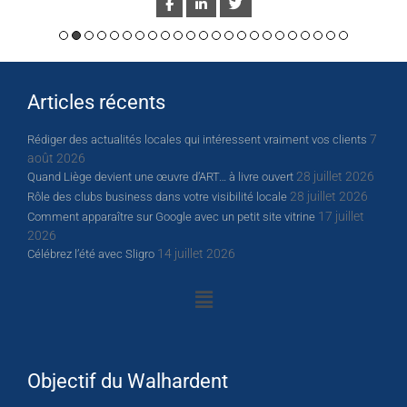
Articles récents
7
Rédiger des actualités locales qui intéressent vraiment vos clients
août 2026
28 juillet 2026
Quand Liège devient une œuvre d’ART… à livre ouvert
28 juillet 2026
Rôle des clubs business dans votre visibilité locale
17 juillet
Comment apparaître sur Google avec un petit site vitrine
2026
14 juillet 2026
Célébrez l’été avec Sligro
Objectif du Walhardent