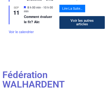
Mis
8 h 00 min
-
10 h 00
SEP
Lire La Suite…
11
en
min
avant
Comment évaluer
Voir les autres
le fit? Akt
articles
Voir le calendrier
Fédération
WALHARDENT