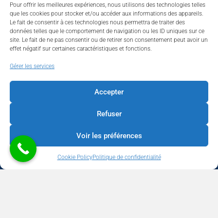
Pour offrir les meilleures expériences, nous utilisons des technologies telles
que les cookies pour stocker et/ou accéder aux informations des appareils.
Le fait de consentir à ces technologies nous permettra de traiter des
données telles que le comportement de navigation ou les ID uniques sur ce
site. Le fait de ne pas consentir ou de retirer son consentement peut avoir un
effet négatif sur certaines caractéristiques et fonctions.
Walhardent
Gérer les services
Accepter
Refuser
Walhardent
1 day ago
Voir les préférences
LES BÂTISSEURS DE LIÈGE
Cookie Policy
Politique de confidentialité
Par le Walhardent
Ceux qui osent, investissent et construisent l’avenir de notre
province.