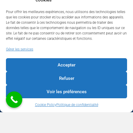
cookies
Pour offrir les meilleures expériences, nous utilisons des technologies telles
que les cookies pour stocker et/ou accéder aux informations des appareils.
Le fait de consentir à ces technologies nous permettra de traiter des
données telles que le comportement de navigation ou les ID uniques sur ce
site. Le fait de ne pas consentir ou de retirer son consentement peut avoir un
effet négatif sur certaines caractéristiques et fonctions.
Walhardent
Gérer les services
Accepter
Refuser
Walhardent
2 days ago
Voir les préférences
LES BÂTISSEURS DE LIÈGE
Cookie Policy
Politique de confidentialité
Par le Walhardent
Ceux qui osent, investissent et construisent l’avenir de notre
province.