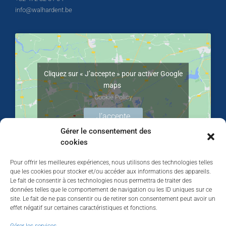
info@walhardent.be
Cliquez sur « J’accepte » pour activer Google
maps
Cookie Policy
J’accepte
Gérer le consentement des
cookies
Pour offrir les meilleures expériences, nous utilisons des technologies telles
que les cookies pour stocker et/ou accéder aux informations des appareils.
Le fait de consentir à ces technologies nous permettra de traiter des
données telles que le comportement de navigation ou les ID uniques sur ce
site. Le fait de ne pas consentir ou de retirer son consentement peut avoir un
effet négatif sur certaines caractéristiques et fonctions.
Walhardent