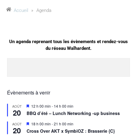
Accueil
»
Agenda
Un agenda reprenant tous les évènements et rendez-vous
du réseau Walhardent.
Évènements à venir
Mis
12 h 00 min
-
14 h 00 min
AOÛT
20
en
BBQ d’été – Lunch Networking -up business
avant
Mis
18 h 00 min
-
21 h 00 min
AOÛT
20
en
Cross Over AKT x SymbiOZ : Brasserie {C}
avant