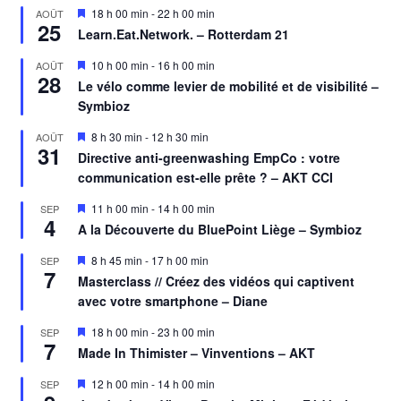
Mis
18 h 00 min
-
22 h 00 min
AOÛT
25
en
Learn.Eat.Network. – Rotterdam 21
avant
Mis
10 h 00 min
-
16 h 00 min
AOÛT
28
en
Le vélo comme levier de mobilité et de visibilité –
avant
Symbioz
Mis
8 h 30 min
-
12 h 30 min
AOÛT
31
en
Directive anti-greenwashing EmpCo : votre
avant
communication est-elle prête ? – AKT CCI
Mis
11 h 00 min
-
14 h 00 min
SEP
4
en
A la Découverte du BluePoint Liège – Symbioz
avant
Mis
8 h 45 min
-
17 h 00 min
SEP
7
en
Masterclass // Créez des vidéos qui captivent
avant
avec votre smartphone – Diane
Mis
18 h 00 min
-
23 h 00 min
SEP
7
en
Made In Thimister – Vinventions – AKT
avant
Mis
12 h 00 min
-
14 h 00 min
SEP
en