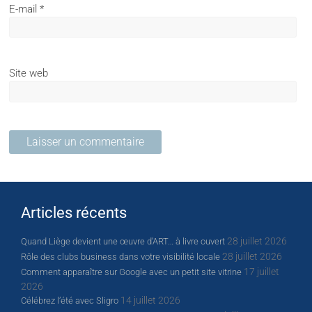
E-mail
*
Site web
Articles récents
28 juillet 2026
Quand Liège devient une œuvre d’ART… à livre ouvert
28 juillet 2026
Rôle des clubs business dans votre visibilité locale
17 juillet
Comment apparaître sur Google avec un petit site vitrine
2026
14 juillet 2026
Célébrez l’été avec Sligro