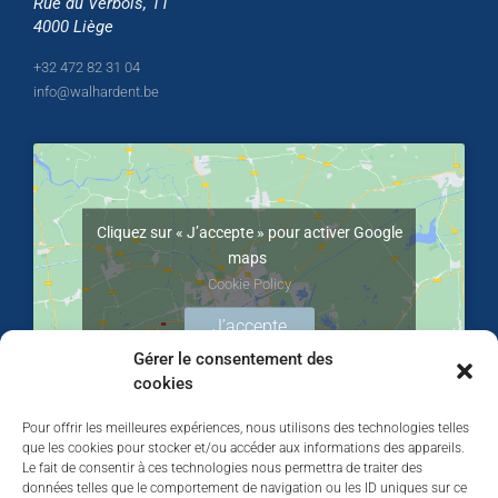
Rue du Verbois, 11
4000 Liège
+32 472 82 31 04
info@walhardent.be
Cliquez sur « J’accepte » pour activer Google
maps
Cookie Policy
J’accepte
Gérer le consentement des
cookies
Pour offrir les meilleures expériences, nous utilisons des technologies telles
que les cookies pour stocker et/ou accéder aux informations des appareils.
Le fait de consentir à ces technologies nous permettra de traiter des
données telles que le comportement de navigation ou les ID uniques sur ce