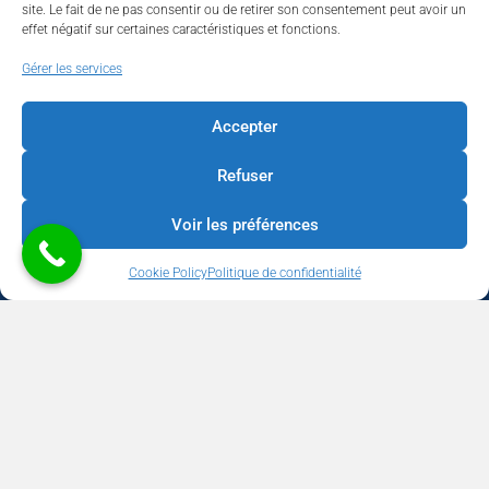
site. Le fait de ne pas consentir ou de retirer son consentement peut avoir un
effet négatif sur certaines caractéristiques et fonctions.
Walhardent
Gérer les services
Accepter
Refuser
Walhardent
2 days ago
Voir les préférences
LES BÂTISSEURS DE LIÈGE
Cookie Policy
Politique de confidentialité
Par le Walhardent
Ceux qui osent, investissent et construisent l’avenir de notre
province.
Copyright © 2026 Walhardent | BUSINESS - CULTURE - TOURISME -
Le jeudi 22 octobre 2026, le Walhardent et son partenaire
SOCIAL | Développement & Support
We Boost your Network
WeBNC
principal Sligro vous invitent à une soirée d’exception qui
Communication
réunira les femmes et les hommes qui façonnent l’avenir