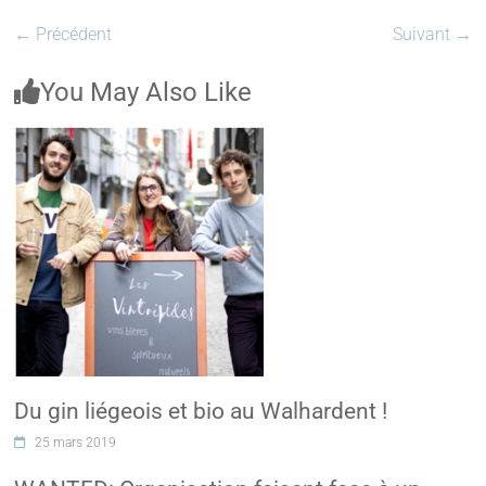
← Précédent
Suivant →
You May Also Like
Du gin liégeois et bio au Walhardent !
25 mars 2019