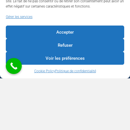
site. Le fait de ne pas consentir ou de retirer son consentement peut avoir un
effet négatif sur certaines caractéristiques et fonctions.
Walhardent
Gérer les services
Accepter
Refuser
Walhardent
3 days ago
Voir les préférences
LES BÂTISSEURS DE LIÈGE
Cookie Policy
Politique de confidentialité
Par le Walhardent
Ceux qui osent, investissent et construisent l’avenir de notre
province.
Copyright © 2026 Walhardent | BUSINESS - CULTURE - TOURISME -
Le jeudi 22 octobre 2026, le Walhardent et son partenaire
SOCIAL | Développement & Support
We Boost your Network
WeBNC
principal Sligro vous invitent à une soirée d’exception qui
Communication
réunira les femmes et les hommes qui façonnent l’avenir