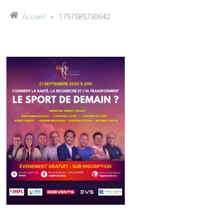
Accueil
»
1757585730642