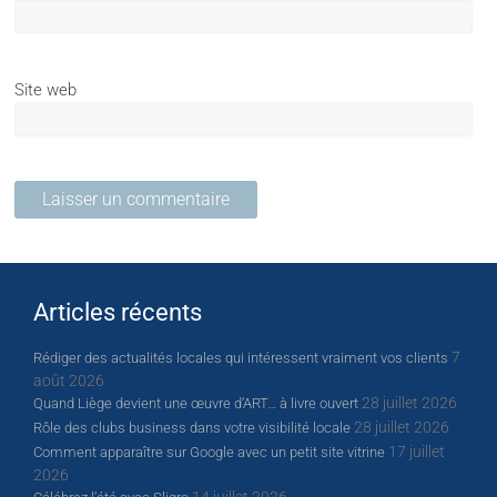
Site web
Articles récents
7
Rédiger des actualités locales qui intéressent vraiment vos clients
août 2026
28 juillet 2026
Quand Liège devient une œuvre d’ART… à livre ouvert
28 juillet 2026
Rôle des clubs business dans votre visibilité locale
17 juillet
Comment apparaître sur Google avec un petit site vitrine
2026
14 juillet 2026