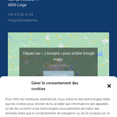
4000 Liège
+32 472 82 31 04
info@walhardent.be
Cliquez sur « J’accepte » pour activer Google
maps
Cookie Policy
J’accepte
Gérer le consentement des
cookies
Pour offrir les meilleures expériences, nous utilisons des technologies telles
que les cookies pour stocker et/ou accéder aux informations des appareils.
Le fait de consentir à ces technologies nous permettra de traiter des
données telles que le comportement de navigation ou les ID uniques sur ce