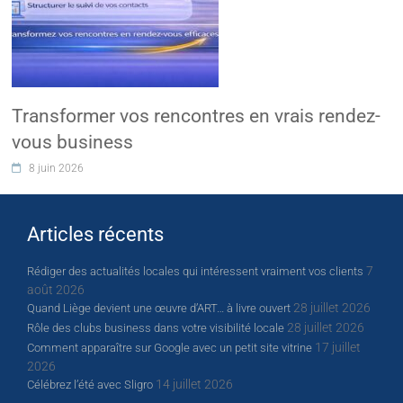
Transformer vos rencontres en vrais rendez-
vous business
8 juin 2026
Articles récents
7
Rédiger des actualités locales qui intéressent vraiment vos clients
août 2026
28 juillet 2026
Quand Liège devient une œuvre d’ART… à livre ouvert
28 juillet 2026
Rôle des clubs business dans votre visibilité locale
17 juillet
Comment apparaître sur Google avec un petit site vitrine
2026
14 juillet 2026
Célébrez l’été avec Sligro