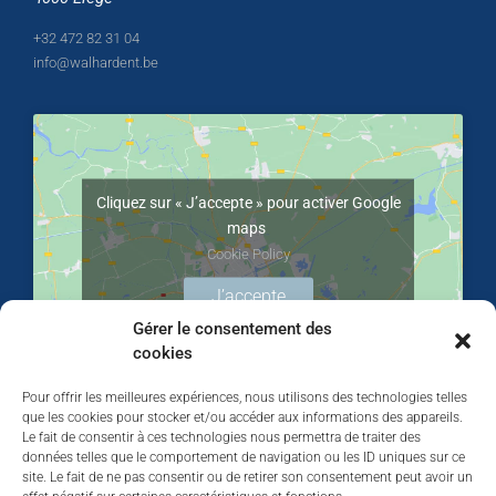
+32 472 82 31 04
info@walhardent.be
Cliquez sur « J’accepte » pour activer Google
maps
Cookie Policy
J’accepte
Gérer le consentement des
cookies
Pour offrir les meilleures expériences, nous utilisons des technologies telles
que les cookies pour stocker et/ou accéder aux informations des appareils.
Le fait de consentir à ces technologies nous permettra de traiter des
données telles que le comportement de navigation ou les ID uniques sur ce
site. Le fait de ne pas consentir ou de retirer son consentement peut avoir un