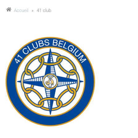
Accueil
»
41 club