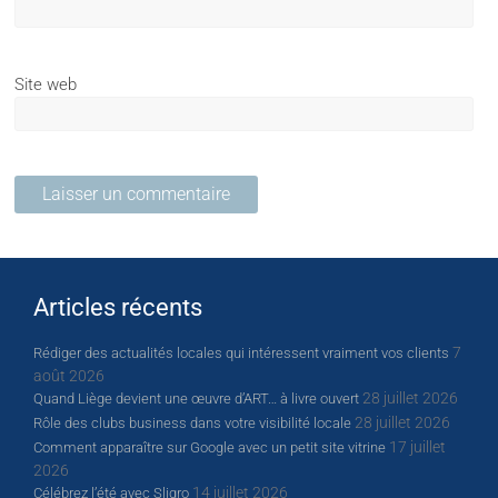
Site web
Articles récents
7
Rédiger des actualités locales qui intéressent vraiment vos clients
août 2026
28 juillet 2026
Quand Liège devient une œuvre d’ART… à livre ouvert
28 juillet 2026
Rôle des clubs business dans votre visibilité locale
17 juillet
Comment apparaître sur Google avec un petit site vitrine
2026
14 juillet 2026
Célébrez l’été avec Sligro