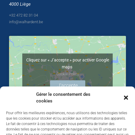
4000 Liège
+32 472 82 31 04
info@walhardent.be
Cliquez sur « J’accepte » pour activer Google
maps
Cookie Policy
J’accepte
Gérer le consentement des
cookies
Pour offrir les meilleures expériences, nous utilisons des technologies telles
que les cookies pour stocker et/ou accéder aux informations des appareils.
Le fait de consentir à ces technologies nous permettra de traiter des
données telles que le comportement de navigation ou les ID uniques sur ce
site. Le fait de ne pas consentir ou de retirer son consentement peut avoir un