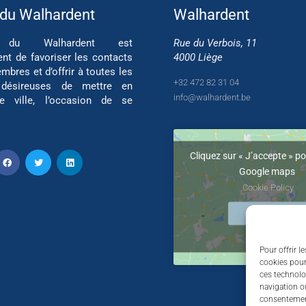
 du Walhardent
Walhardent
if du Walhardent est
Rue du Verbois, 11
ent de favoriser les contacts
4000 Liège
mbres et d’offrir à toutes les
+32 472 82 31 04
 désireuses de mettre en
info@walhardent.be
re ville, l’occasion de se
Cliquez sur « J’accepte » po
Google maps
Cookie Policy
J’accepte
Pour offrir l
cookies pour
ces technolo
navigation ou
consentement