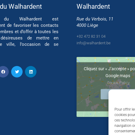
 du Walhardent
Walhardent
if du Walhardent est
Rue du Verbois, 11
ent de favoriser les contacts
4000 Liège
mbres et d’offrir à toutes les
+32 472 82 31 04
 désireuses de mettre en
info@walhardent.be
re ville, l’occasion de se
Cliquez sur « J’accepte » po
Google maps
Cookie Policy
J’accepte
Pour offrir l
cookies pour
ces technolo
navigation ou
consentement