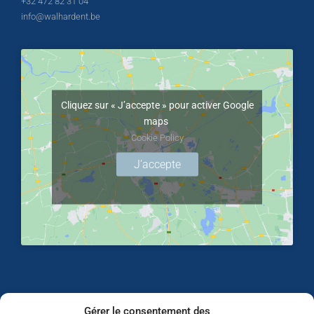
+32 472 82 31 04
info@walhardent.be
Cliquez sur « J’accepte » pour activer Google
maps
Cookie Policy
J’accepte
Gérer le consentement des