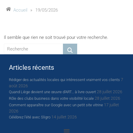
Accueil
»
19/05/2026
Il semble que rien ne soit trouvé pour votre recherche.
Articles récents
7
Rédiger des actualités locales qui intéressent vraiment vos clients
août 2026
28 juillet 2026
Quand Liège devient une œuvre d’ART… à livre ouvert
28 juillet 2026
Rôle des clubs business dans votre visibilité locale
17 juillet
Comment apparaître sur Google avec un petit site vitrine
2026
14 juillet 2026
Célébrez l’été avec Sligro