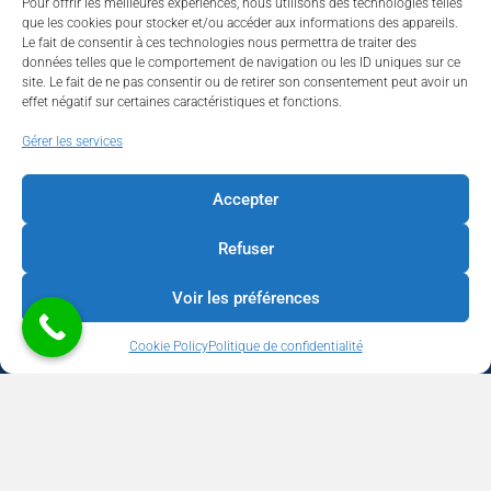
Pour offrir les meilleures expériences, nous utilisons des technologies telles
que les cookies pour stocker et/ou accéder aux informations des appareils.
Le fait de consentir à ces technologies nous permettra de traiter des
données telles que le comportement de navigation ou les ID uniques sur ce
site. Le fait de ne pas consentir ou de retirer son consentement peut avoir un
effet négatif sur certaines caractéristiques et fonctions.
Walhardent
Gérer les services
Accepter
Refuser
Walhardent
3 days ago
Voir les préférences
LES BÂTISSEURS DE LIÈGE
Cookie Policy
Politique de confidentialité
Par le Walhardent
Ceux qui osent, investissent et construisent l’avenir de notre
province.