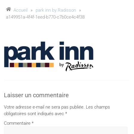
Accueil
»
park inn by Radisson
»
a149951a-4f4f-1eed-b770-c7b0ce4c4f38
Laisser un commentaire
Votre adresse e-mail ne sera pas publiée.
Les champs
obligatoires sont indiqués avec
*
Commentaire
*