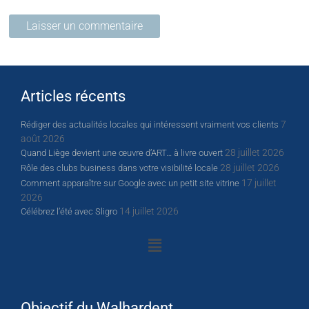
Articles récents
7
Rédiger des actualités locales qui intéressent vraiment vos clients
août 2026
28 juillet 2026
Quand Liège devient une œuvre d’ART… à livre ouvert
28 juillet 2026
Rôle des clubs business dans votre visibilité locale
17 juillet
Comment apparaître sur Google avec un petit site vitrine
2026
14 juillet 2026
Célébrez l’été avec Sligro
Objectif du Walhardent