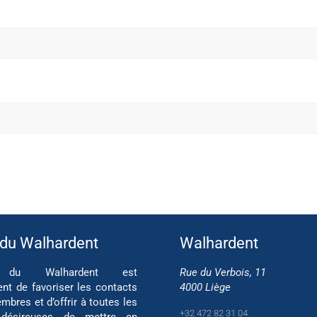
 du Walhardent
Walhardent
if du Walhardent est
Rue du Verbois, 11
ent de favoriser les contacts
4000 Liège
mbres et d’offrir à toutes les
+32 472 82 31 04