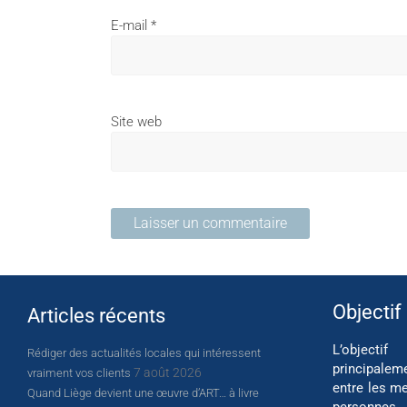
E-mail
*
Site web
Objectif
Articles récents
L’object
Rédiger des actualités locales qui intéressent
principalem
7 août 2026
vraiment vos clients
entre les me
Quand Liège devient une œuvre d’ART… à livre