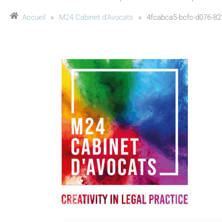
Accueil
»
M24 Cabinet d’Avocats
»
4fcabca5-bcfc-d076-8