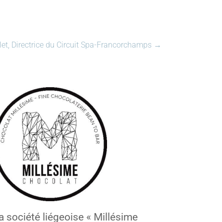
llet, Directrice du Circuit Spa-Francorchamps
→
a société liégeoise « Millésime