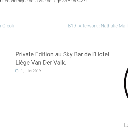
ent-economique-de-la-ville-de-liege-38799474272
a Greoli
B19- Afterwork : Nathalie Mai
Private Edition au Sky Bar de l’Hotel
Liège Van Der Valk.
1 juillet 2019
L