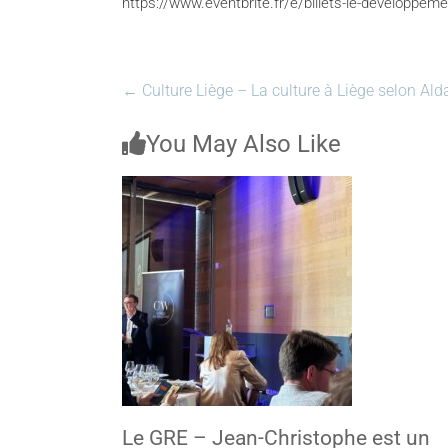
https://www.eventbrite.fr/e/billets-le-developpem
←
Culture Liège – La culture à Liège selon Ald
You May Also Like
Le GRE – Jean-Christophe est un