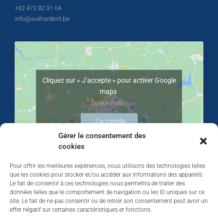
+32 472 82 31 04
info@walhardent.be
Cliquez sur « J’accepte » pour activer Google
maps
Cookie Policy
J’accepte
Gérer le consentement des
cookies
Pour offrir les meilleures expériences, nous utilisons des technologies telles
que les cookies pour stocker et/ou accéder aux informations des appareils.
Le fait de consentir à ces technologies nous permettra de traiter des
données telles que le comportement de navigation ou les ID uniques sur ce
site. Le fait de ne pas consentir ou de retirer son consentement peut avoir un
effet négatif sur certaines caractéristiques et fonctions.