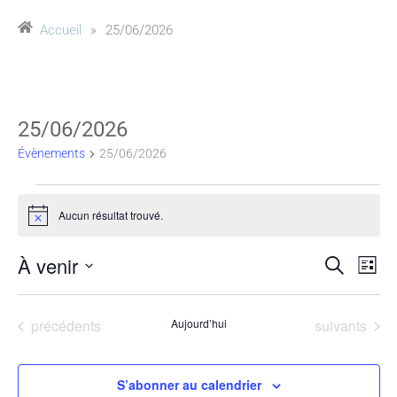
Accueil
»
25/06/2026
25/06/2026
Évènements
25/06/2026
Aucun résultat trouvé.
Notice
À venir
Reche
Na
Recherche
Liste
Sélectionnez
de
et
une
Évènements
Évènements
précédents
Aujourd’hui
suivants
vu
date.
naviga
Év
de
S’abonner au calendrier