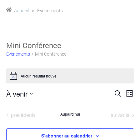
Accueil
»
Évènements
Mini Conférence
Évènements
Mini Conférence
Aucun résultat trouvé.
Notice
À venir
Reche
Na
Recherche
Liste
Sélectionnez
de
et
une
Évènements
Évènements
précédents
Aujourd’hui
suivants
vu
date.
naviga
Év
de
S’abonner au calendrier