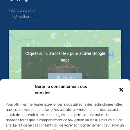
+32 472 82 31 04
info@walhardent.be
Cliquez sur « J’accepte » pour activer Google
maps
Cookie Policy
J’accepte
Gérer le consentement des
cookies
Pour offrir les meilleures expériences, nous utilisons des technologies telles
que les cookies pour stocker et/ou accéder aux informations des appareils.
Le fait de consentir à ces technologies nous permettra de traiter des
données telles que le comportement de navigation ou les ID uniques sur ce
site. Le fait de ne pas consentir ou de retirer son consentement peut avoir un