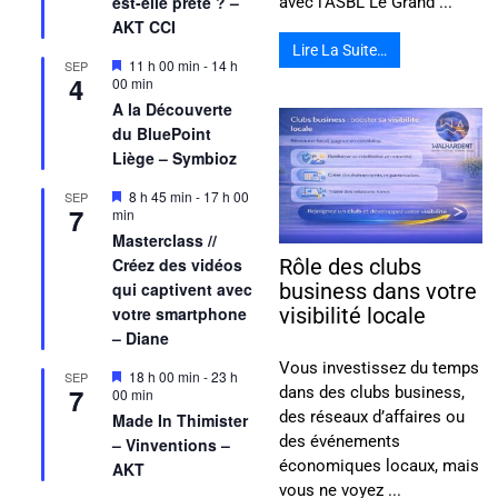
est-elle prête ? –
avec l’ASBL Le Grand ...
AKT CCI
Lire La Suite…
Mis
11 h 00 min
-
14 h
SEP
4
en
00 min
avant
A la Découverte
du BluePoint
Liège – Symbioz
Mis
8 h 45 min
-
17 h 00
SEP
7
en
min
avant
Masterclass //
Créez des vidéos
Rôle des clubs
qui captivent avec
business dans votre
votre smartphone
visibilité locale
– Diane
Vous investissez du temps
Mis
18 h 00 min
-
23 h
SEP
7
dans des clubs business,
en
00 min
avant
des réseaux d’affaires ou
Made In Thimister
des événements
– Vinventions –
économiques locaux, mais
AKT
vous ne voyez ...