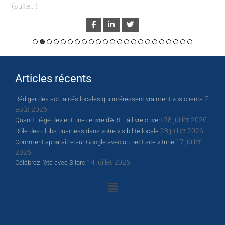
(suite…)
Articles récents
7
Rédiger des actualités locales qui intéressent vraiment vos clients
août 2026
28 juillet 2026
Quand Liège devient une œuvre d’ART… à livre ouvert
28 juillet 2026
Rôle des clubs business dans votre visibilité locale
17 juillet
Comment apparaître sur Google avec un petit site vitrine
2026
14 juillet 2026
Célébrez l’été avec Sligro