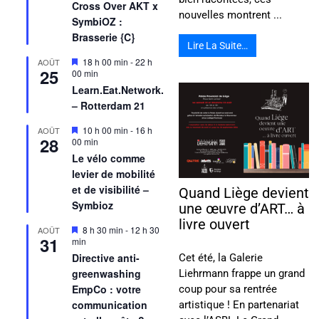
Cross Over AKT x
nouvelles montrent ...
SymbiOZ :
Brasserie {C}
Lire La Suite…
Mis
18 h 00 min
-
22 h
AOÛT
25
en
00 min
avant
Learn.Eat.Network.
– Rotterdam 21
Mis
10 h 00 min
-
16 h
AOÛT
28
en
00 min
avant
Le vélo comme
levier de mobilité
et de visibilité –
Quand Liège devient
Symbioz
une œuvre d’ART… à
livre ouvert
Mis
8 h 30 min
-
12 h 30
AOÛT
31
en
min
avant
Directive anti-
Cet été, la Galerie
greenwashing
Liehrmann frappe un grand
EmpCo : votre
coup pour sa rentrée
communication
artistique ! En partenariat