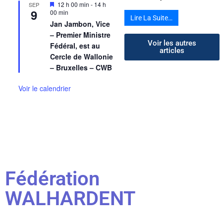
Mis
12 h 00 min
-
14 h
SEP
9
en
00 min
Lire La Suite…
avant
Jan Jambon, Vice
– Premier Ministre
Voir les autres
Fédéral, est au
articles
Cercle de Wallonie
– Bruxelles – CWB
Voir le calendrier
Fédération
WALHARDENT