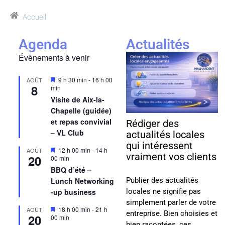
Accueil
Agenda
Actualités
Évènements à venir
Mis
9 h 30 min
-
16 h 00
AOÛT
8
en
min
avant
Visite de Aix-la-
Chapelle (guidée)
et repas convivial
Rédiger des
– VL Club
actualités locales
qui intéressent
Mis
12 h 00 min
-
14 h
AOÛT
vraiment vos clients
20
en
00 min
avant
BBQ d’été –
Publier des actualités
Lunch Networking
locales ne signifie pas
-up business
simplement parler de votre
Mis
18 h 00 min
-
21 h
AOÛT
entreprise. Bien choisies et
20
en
00 min
bien racontées, ces
avant